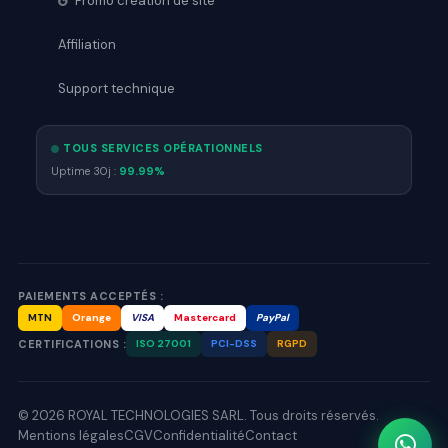
Promo création de site
Affiliation
Support technique
TOUS SERVICES OPÉRATIONNELS
Uptime 30j :
99.99%
PAIEMENTS ACCEPTÉS :
MTN
Orange
VISA
Mastercard
PayPal
CERTIFICATIONS :
ISO 27001
PCI-DSS
RGPD
© 2026 ROYAL TECHNOLOGIES SARL. Tous droits réservés.
Mentions légales
CGV
Confidentialité
Contact