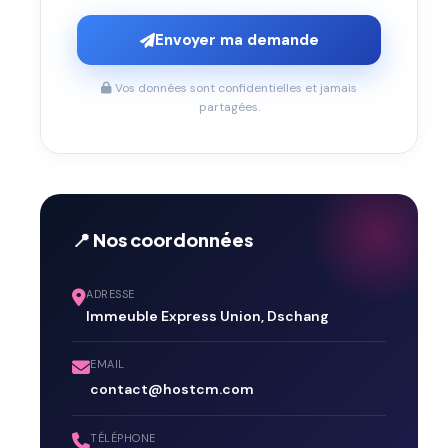
Envoyer ma demande
Vos données sont confidentielles et jamais
partagées.
📍 Nos coordonnées
ADRESSE
Immeuble Express Union, Dschang
EMAIL
contact@hostcm.com
TÉLÉPHONE